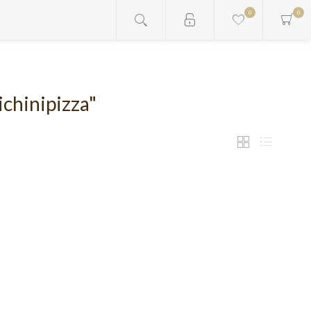
0
0
ichinipizza"