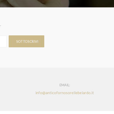
r
EMAIL:
info@anticofornosorellebelardo.it