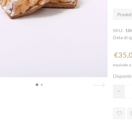
Prodot
SKU:
10
Data di s
€35,
equivale a
Disponibi