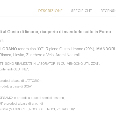
DESCRIZIONE
SPECIFICHE
RECENSI
ti al Gusto di
limone, ricoperto di mandorle cotto in Forno
nti
di
GRANO
tenero tipo “00”, Ripieno Gusto Limone (20%),
MANDOR
ianca, Lievito, Zucchero a Velo, Aromi Naturali
TTI SONO REALIZZATI IN LABORATORI IN CUI VENGONO UTILIZZATI:
contenenti GLUTINE*;
prodotti a base di LATTOSIO*;
rodotti a base di SOIA*;
;
SESAMO* e prodotti a base di semi di sesamo;
 e prodotti a base di arachidi
 Guscio (MANDORLE, NOCCIOLE, NOCI, PISTACCHI)*.