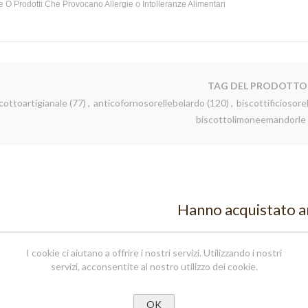
 O Prodotti Che Provocano Allergie o Intolleranze Alimentari
TAG DEL PRODOTTO
cottoartigianale
(77)
,
anticofornosorellebelardo
(120)
,
biscottificiosore
biscottolimoneemandorle
Hanno acquistato 
TTI DI
I cookie ci aiutano a offrire i nostri servizi. Utilizzando i nostri
VALE
TTI
servizi, acconsentite al nostro utilizzo dei cookie.
ANALI IN
ZIONE
OTTI
ZI IN
OK
ZIONE
TTI