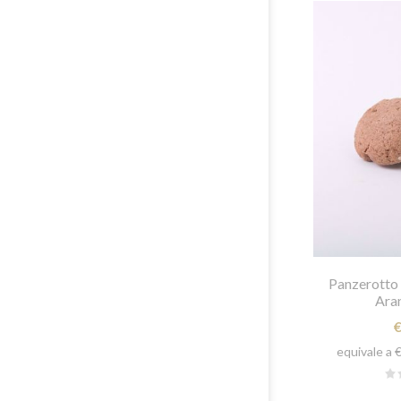
Panzerotto c
Aran
equivale a 