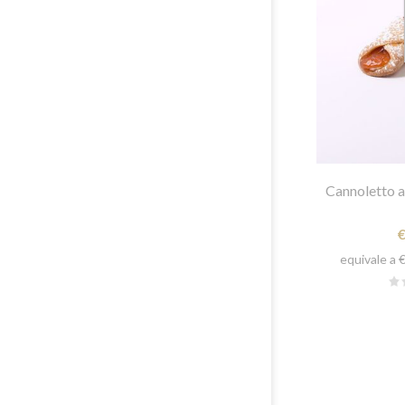
ARTIG
VASSO
PROD
NATALI
Cannoletto al
equivale a 