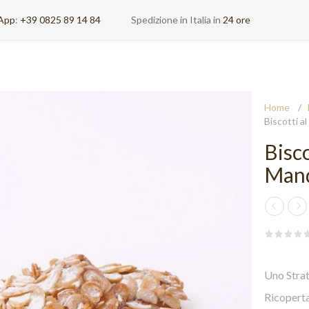
App
:
+39 0825 89 14 84
Spedizione in Italia in
24 ore
Home
/
Biscotti a
Bisc
Mand
Uno Strat
Ricoperta