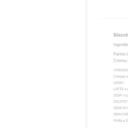
Biscot
Ingredie
Farina 
Crema B
I PRODO
Cereali 
UOVA*;
LATTE e 
SOIA* e p
SOLFITI*
SEMI DI 
ARACHIDI*
Frutta a