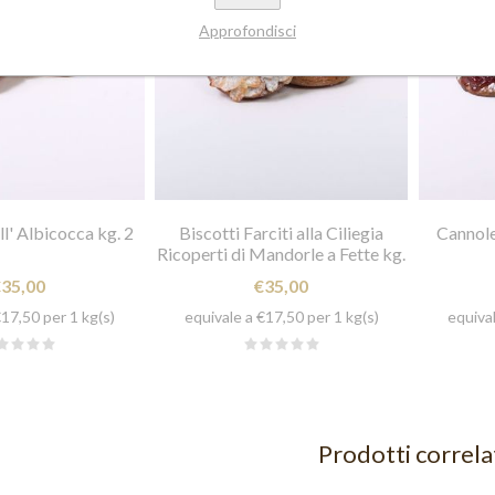
IANALI
Approfondisci
I MISTI
OTTI
ZI SFUSI
l' Albicocca kg. 2
Biscotti Farciti alla Ciliegia
Cannole
Ricoperti di Mandorle a Fette kg.
2
€35,00
€35,00
€17,50 per 1 kg(s)
equivale a €17,50 per 1 kg(s)
equival
Prodotti correla