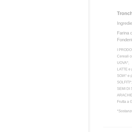
Tronch
Ingredie
Farina d
Fondent
I PRODO
Cereali 
UOVA*;
LATTE e 
SOIA* e p
SOLFITI*
SEMI DI 
ARACHIDI*
Frutta a
*Sostanze