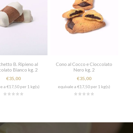
hetto B. Ripieno al
Cono al Cocco e Cioccolato
olato Bianco kg. 2
Nero kg. 2
€35,00
€35,00
e a €17,50 per 1 kg(s)
equivale a €17,50 per 1 kg(s)