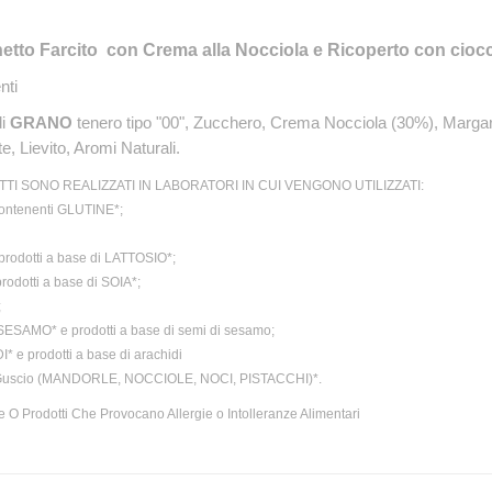
etto Farcito con Crema alla Nocciola e Ricoperto con ciocco
nti
i
GRANO
tenero tipo "00", Zucchero, Crema Nocciola (30%), Margar
e,
Lievito, Aromi Naturali.
TTI SONO REALIZZATI IN LABORATORI IN CUI VENGONO UTILIZZATI:
contenenti GLUTINE*;
prodotti a base di LATTOSIO*;
rodotti a base di SOIA*;
;
SESAMO* e prodotti a base di semi di sesamo;
 e prodotti a base di arachidi
 Guscio (MANDORLE, NOCCIOLE, NOCI, PISTACCHI)*.
 O Prodotti Che Provocano Allergie o Intolleranze Alimentari