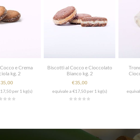
l Cocco e Crema
Biscotti al Cocco e Cioccolato
Tronc
iola kg. 2
Bianco kg. 2
Ciocc
€35,00
€35,00
€17,50 per 1 kg(s)
equivale a €17,50 per 1 kg(s)
equival