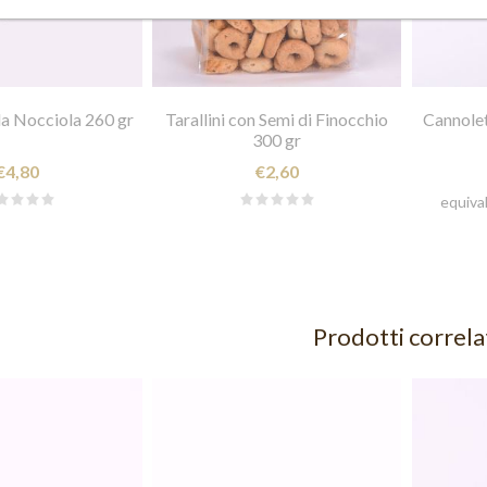
la Nocciola 260 gr
Tarallini con Semi di Finocchio
Cannolet
300 gr
€4,80
€2,60
equival
Prodotti correla