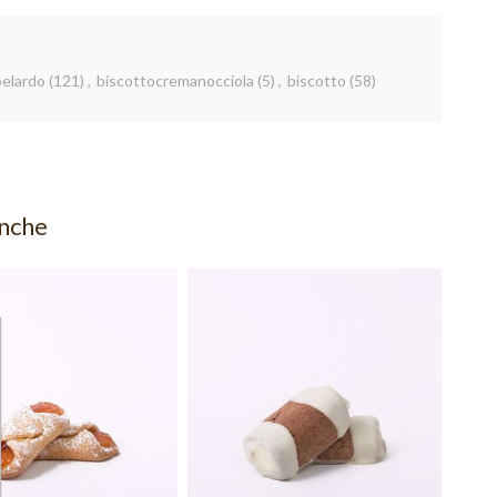
belardo
(121)
,
biscottocremanocciola
(5)
,
biscotto
(58)
anche