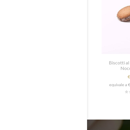
Biscotti a
Nocc
equivale a 