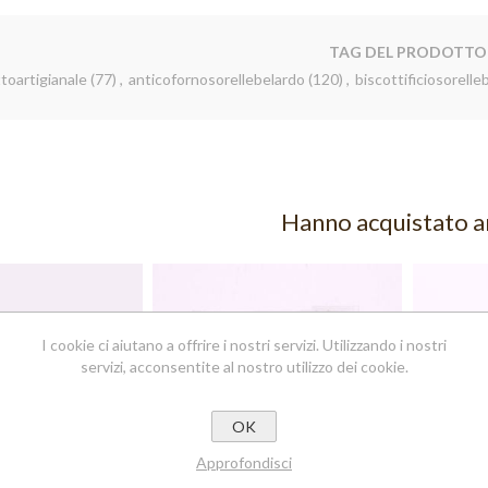
TAG DEL PRODOTTO
toartigianale
(77)
,
anticofornosorellebelardo
(120)
,
biscottificiosorelle
Hanno acquistato 
TTI DI
I cookie ci aiutano a offrire i nostri servizi. Utilizzando i nostri
VALE
TTI
servizi, acconsentite al nostro utilizzo dei cookie.
ANALI IN
ZIONE
OTTI
ZI IN
OK
ZIONE
TTI
IANALI
Approfondisci
I MISTI
OTTI
ZI SFUSI