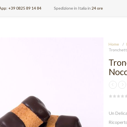
App
:
+39 0825 89 14 84
Spedizione in Italia in
24 ore
Home
/
Tronchetto
Tron
Nocc
Un Delica
Ricopert