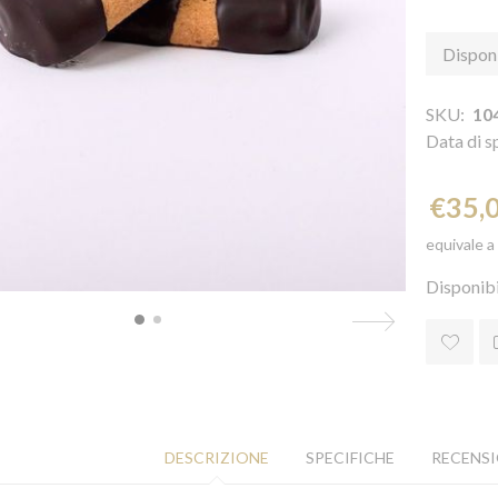
Disponi
SKU:
10
Data di s
€35,
equivale a
Disponibi
DESCRIZIONE
SPECIFICHE
RECENSI