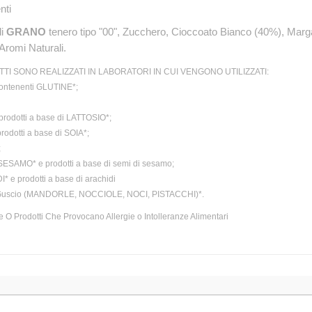
nti
i
GRANO
tenero tipo "00", Zucchero, Cioccoato Bianco (40%), Marg
 Aromi Naturali.
TTI SONO REALIZZATI IN LABORATORI IN CUI VENGONO UTILIZZATI:
contenenti GLUTINE*;
prodotti a base di LATTOSIO*;
rodotti a base di SOIA*;
;
SESAMO* e prodotti a base di semi di sesamo;
 e prodotti a base di arachidi
 Guscio (MANDORLE, NOCCIOLE, NOCI, PISTACCHI)*.
 O Prodotti Che Provocano Allergie o Intolleranze Alimentari
TAG DEL PRODOTTO
TTI DI