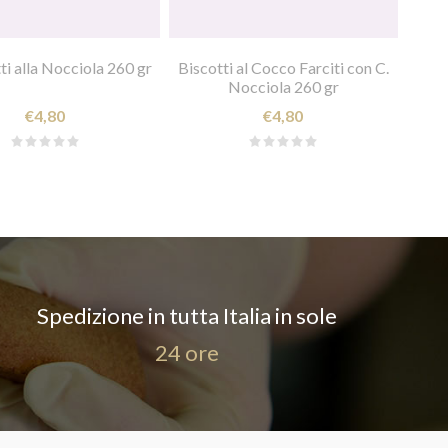
ti alla Nocciola 260 gr
Biscotti al Cocco Farciti con C.
Nocciola 260 gr
€4,80
€4,80
Spedizione in tutta Italia in sole
24 ore