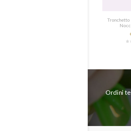
Tronchetto 
Nocci
Ordini t