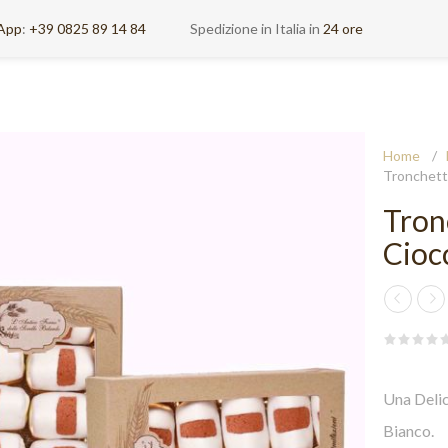
App
:
+39 0825 89 14 84
Spedizione in Italia in
24 ore
Home
/
Tronchetto
Tron
Cioc
Una Delic
Bianco.