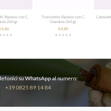
N. Ripieno con C.
Tronchetto Ripieno con C.
Cannolet
ola 260 gr
Gianduia 260 gr
€4,80
€4,80
elefonici su WhatsApp al numero:
+39 0825 89 14 84