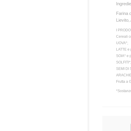
Ingredie
Farina d
Lievito,
I PRODO
Cereali 
UOVA*;
LATTE e 
SOIA* e p
SOLFITI*
SEMI DI 
ARACHIDI*
Frutta a
*Sostanze
PRODO