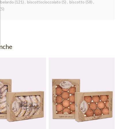
ebelardo
(121)
,
biscottocioccolato
(5)
,
biscotto
(58)
,
(5)
anche