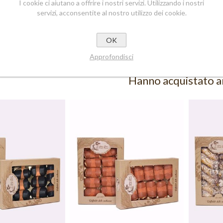
I cookie ci aiutano a offrire i nostri servizi. Utilizzando i nostri
ttoartigianale
(77)
,
anticofornosorellebelardo
(120)
,
biscottificiosorell
VALE
TTI
servizi, acconsentite al nostro utilizzo dei cookie.
ANALI IN
biscottocioccolatobianco
ZIONE
OTTI
ZI IN
OK
ZIONE
TTI
IANALI
Approfondisci
I MISTI
OTTI
ZI SFUSI
Hanno acquistato 