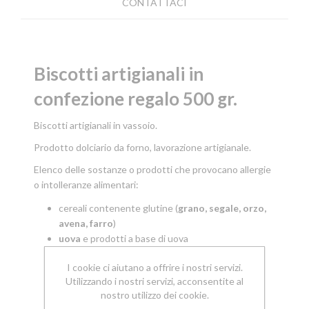
CONTATTACI
Biscotti artigianali in
T
confezione regalo 500 gr.
Biscotti artigianali in vassoio.
T
Prodotto dolciario da forno, lavorazione artigianale.
Elenco delle sostanze o prodotti che provocano allergie
o intolleranze alimentari:
cereali contenente glutine (
grano, segale, orzo,
avena, farro
)
uova
e prodotti a base di uova
latte
e prodotti a base di latte (incluso lattosio)
I cookie ci aiutano a offrire i nostri servizi.
frutta a gusci
o (
mandorle, nocciole, noci e
Utilizzando i nostri servizi, acconsentite al
pistacchi
)
nostro utilizzo dei cookie.
semi di
sesamo
e prodotti a base di semi di